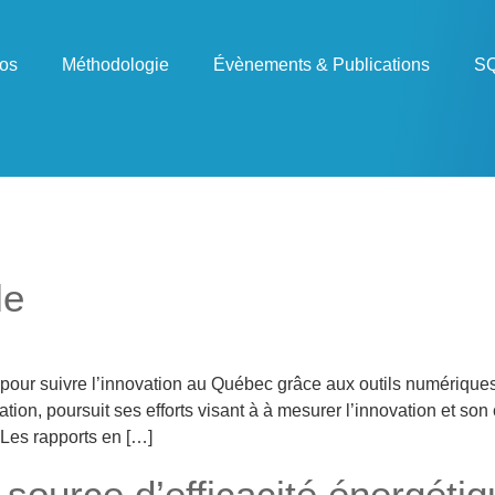
os
Méthodologie
Évènements & Publications
SQ
le
our suivre l’innovation au Québec grâce aux outils numériques
tion, poursuit ses efforts visant à à mesurer l’innovation et so
 Les rapports en […]
ource d’efficacité énergétiq