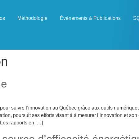
os
Méthodologie
Évènements & Publications
SQ
on
le
our suivre l’innovation au Québec grâce aux outils numériques
tion, poursuit ses efforts visant à à mesurer l’innovation et so
 Les rapports en […]
ource d’efficacité énergétiq